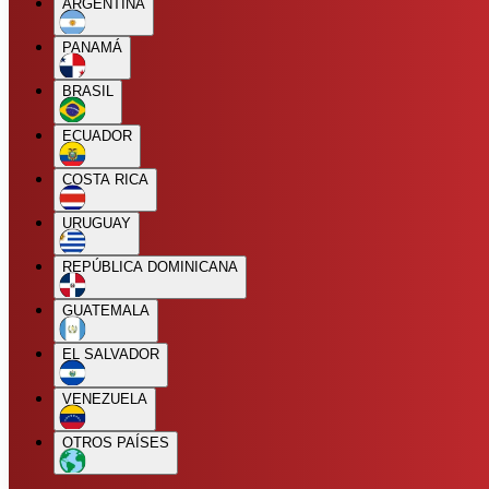
ARGENTINA
PANAMÁ
BRASIL
ECUADOR
COSTA RICA
URUGUAY
REPÚBLICA DOMINICANA
GUATEMALA
EL SALVADOR
VENEZUELA
OTROS PAÍSES