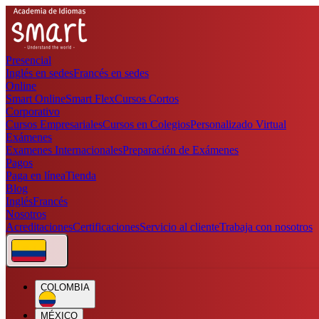
Presencial
Inglés en sedes
Francés en sedes
Online
Smart Online
Smart Flex
Cursos Cortos
Corporativo
Cursos Empresariales
Cursos en Colegios
Personalizado Virtual
Exámenes
Examenes Internacionales
Preparación de Exámenes
Pagos
Paga en línea
Tienda
Blog
Inglés
Francés
Nosotros
Acreditaciones
Certificaciones
Servicio al cliente
Trabaja con nosotros
COLOMBIA
MÉXICO