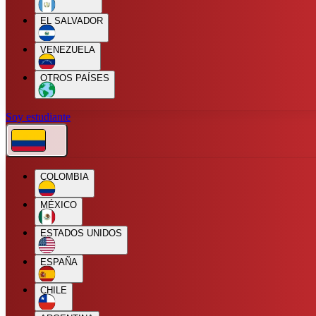
EL SALVADOR
VENEZUELA
OTROS PAÍSES
Soy estudiante
COLOMBIA
MÉXICO
ESTADOS UNIDOS
ESPAÑA
CHILE