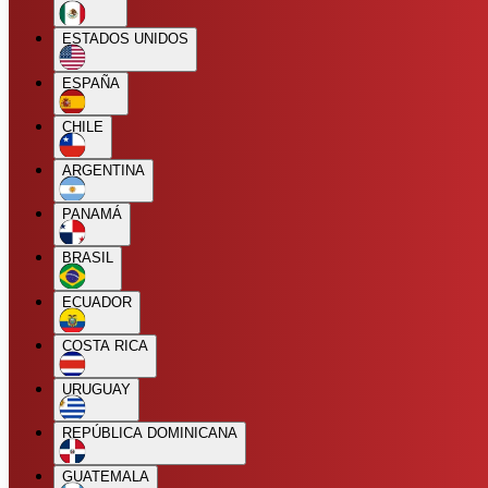
ESTADOS UNIDOS
ESPAÑA
CHILE
ARGENTINA
PANAMÁ
BRASIL
ECUADOR
COSTA RICA
URUGUAY
REPÚBLICA DOMINICANA
GUATEMALA