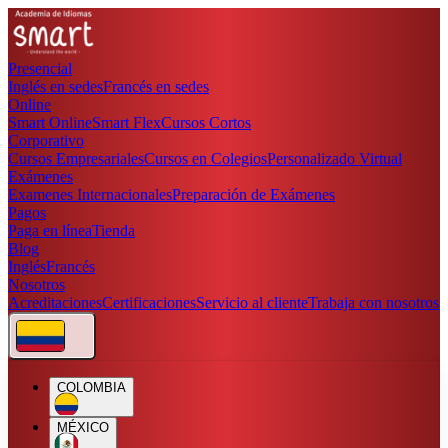
Presencial
Inglés en sedes
Francés en sedes
Online
Smart Online
Smart Flex
Cursos Cortos
Corporativo
Cursos Empresariales
Cursos en Colegios
Personalizado Virtual
Exámenes
Examenes Internacionales
Preparación de Exámenes
Pagos
Paga en línea
Tienda
Blog
Inglés
Francés
Nosotros
Acreditaciones
Certificaciones
Servicio al cliente
Trabaja con nosotros
COLOMBIA
MÉXICO