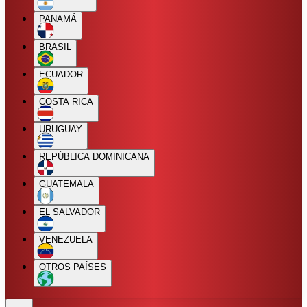
PANAMÁ
BRASIL
ECUADOR
COSTA RICA
URUGUAY
REPÚBLICA DOMINICANA
GUATEMALA
EL SALVADOR
VENEZUELA
OTROS PAÍSES