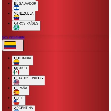
EL SALVADOR
VENEZUELA
OTROS PAÍSES
Soy estudiante
COLOMBIA
MÉXICO
ESTADOS UNIDOS
ESPAÑA
CHILE
ARGENTINA