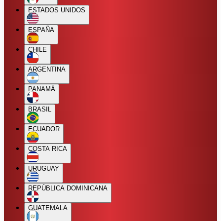
ESTADOS UNIDOS
ESPAÑA
CHILE
ARGENTINA
PANAMÁ
BRASIL
ECUADOR
COSTA RICA
URUGUAY
REPÚBLICA DOMINICANA
GUATEMALA