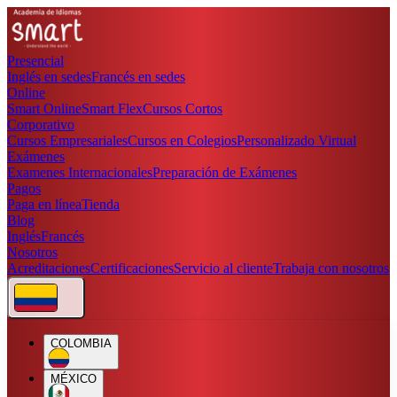
Presencial
Inglés en sedes
Francés en sedes
Online
Smart Online
Smart Flex
Cursos Cortos
Corporativo
Cursos Empresariales
Cursos en Colegios
Personalizado Virtual
Exámenes
Examenes Internacionales
Preparación de Exámenes
Pagos
Paga en línea
Tienda
Blog
Inglés
Francés
Nosotros
Acreditaciones
Certificaciones
Servicio al cliente
Trabaja con nosotros
COLOMBIA
MÉXICO