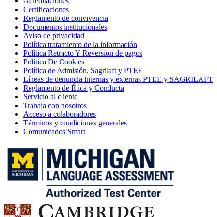
Acreditaciones
Certificaciones
Reglamento de convivencia
Documentos institucionales
Aviso de privacidad
Política tratamiento de la información
Política Retracto Y Reversión de pagos
Política De Cookies
Política de Admisión, Sagrilaft y PTEE
Líneas de denuncia internas y externas PTEE y SAGRILAFT
Reglamento de Ética y Conducta
Servicio al cliente
Trabaja con nosotros
Acceso a colaboradores
Términos y condiciones generales
Comunicados Smart