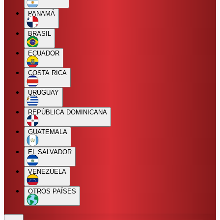
PANAMÁ
BRASIL
ECUADOR
COSTA RICA
URUGUAY
REPÚBLICA DOMINICANA
GUATEMALA
EL SALVADOR
VENEZUELA
OTROS PAÍSES