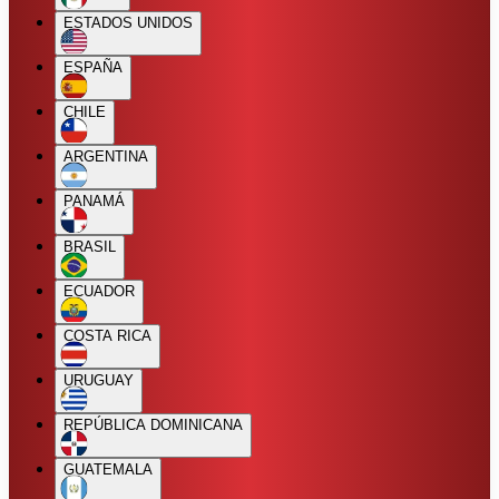
ESTADOS UNIDOS
ESPAÑA
CHILE
ARGENTINA
PANAMÁ
BRASIL
ECUADOR
COSTA RICA
URUGUAY
REPÚBLICA DOMINICANA
GUATEMALA