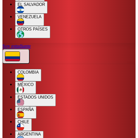
EL SALVADOR
VENEZUELA
OTROS PAÍSES
Soy estudiante
COLOMBIA
MÉXICO
ESTADOS UNIDOS
ESPAÑA
CHILE
ARGENTINA