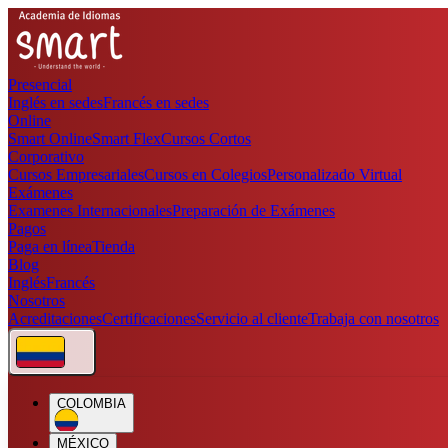
Presencial
Inglés en sedes
Francés en sedes
Online
Smart Online
Smart Flex
Cursos Cortos
Corporativo
Cursos Empresariales
Cursos en Colegios
Personalizado Virtual
Exámenes
Examenes Internacionales
Preparación de Exámenes
Pagos
Paga en línea
Tienda
Blog
Inglés
Francés
Nosotros
Acreditaciones
Certificaciones
Servicio al cliente
Trabaja con nosotros
COLOMBIA
MÉXICO