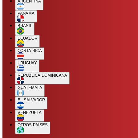
ARGENTINA
PANAMÁ
BRASIL
ECUADOR
COSTA RICA
URUGUAY
REPÚBLICA DOMINICANA
GUATEMALA
EL SALVADOR
VENEZUELA
OTROS PAÍSES