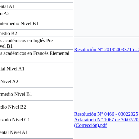
ental A1
co A2
intermedio Nivel B1
rmedio B2
s académicos en Inglés Pre
ivel B1
Resolución N° 201950033715 -
s académicos en Francés Elemental
tal Nivel A1
 Nivel A2
ermedio Nivel B1
edio Nivel B2
Resolución N° 0466 - 03022025
anzado Nivel C1
Aclaratoria N° 1067 de 30/07/2
(Corrección).pdf
ental Nivel A1