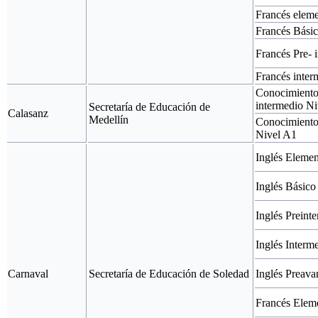
Francés elem
Francés Bási
Francés Pre- 
Francés inte
Conocimiento
intermedio N
Secretaría de Educación de
Calasanz
Medellín
Conocimiento
Nivel A1
Inglés Elemen
Inglés Básico
Inglés Preint
Inglés Interm
Carnaval
Secretaría de Educación de Soledad
Inglés Preav
Francés Elem