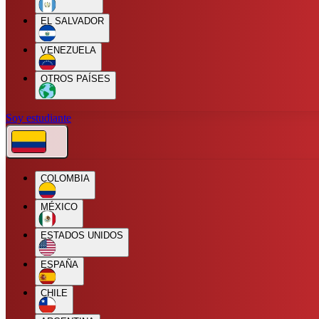
EL SALVADOR
VENEZUELA
OTROS PAÍSES
Soy estudiante
COLOMBIA
MÉXICO
ESTADOS UNIDOS
ESPAÑA
CHILE