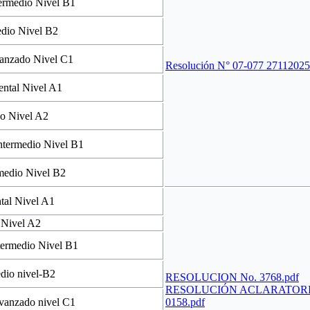
termedio Nivel B1
edio Nivel B2
vanzado Nivel C1
Resolución N° 07-077 27112025
ental Nivel A1
co Nivel A2
ntermedio Nivel B1
rmedio Nivel B2
tal Nivel A1
 Nivel A2
ntermedio Nivel B1
edio nivel-B2
RESOLUCION No. 3768.pdf
RESOLUCIÓN ACLARATORI
Avanzado nivel C1
0158.pdf