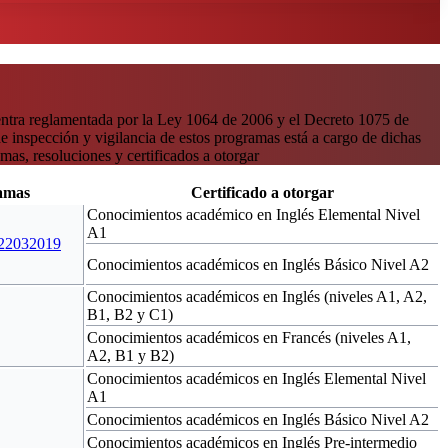
ntra reglamentada por la Ley 1064 de 2006 y el Decreto 1075 de
 inspección y vigilancia de estos programas está a cargo de dichas
mas, resoluciones y certificados a otorgar
amas
Certificado a otorgar
Conocimientos académico en Inglés Elemental Nivel
A1
 22032019
Conocimientos académicos en Inglés Básico Nivel A2
Conocimientos académicos en Inglés (niveles A1, A2,
B1, B2 y C1)
Conocimientos académicos en Francés (niveles A1,
A2, B1 y B2)
Conocimientos académicos en Inglés Elemental Nivel
A1
Conocimientos académicos en Inglés Básico Nivel A2
Conocimientos académicos en Inglés Pre-intermedio