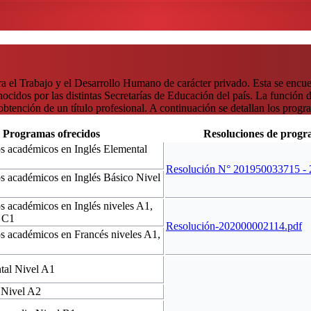
el Trabajo y el Desarrollo Humano de carácter privado. Esta se encue
idos por las distintas Secretarías de Educación del país. La función de
tención de un título profesional. A continuación se detallan los progra
Programas ofrecidos
Resoluciones de progr
s académicos en Inglés Elemental
Resolución N° 201950033715 -
s académicos en Inglés Básico Nivel
 académicos en Inglés niveles A1,
 C1
Resolución-202000002114.pdf
s académicos en Francés niveles A1,
tal Nivel A1
 Nivel A2