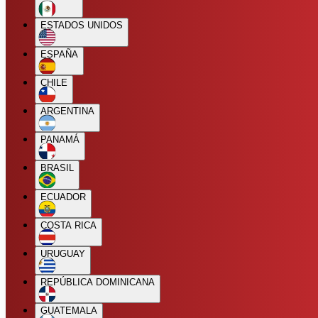
ESTADOS UNIDOS
ESPAÑA
CHILE
ARGENTINA
PANAMÁ
BRASIL
ECUADOR
COSTA RICA
URUGUAY
REPÚBLICA DOMINICANA
GUATEMALA