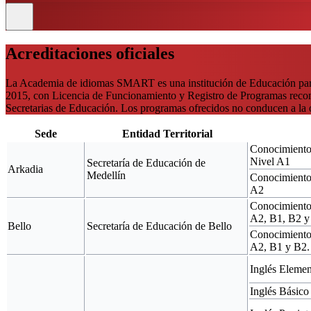
Acreditaciones oficiales
La Academia de idiomas SMART es una institución de Educación para 
2015, con Licencia de Funcionamiento y Registro de Programas reconoc
Secretarias de Educación. Los programas ofrecidos no conducen a la ob
Sede
Entidad Territorial
Conocimiento
Nivel A1
Secretaría de Educación de
Arkadia
Medellín
Conocimiento
A2
Conocimientos
A2, B1, B2 y
Bello
Secretaría de Educación de Bello
Conocimiento
A2, B1 y B2.
Inglés Elemen
Inglés Básico