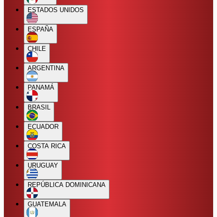
ESTADOS UNIDOS
ESPAÑA
CHILE
ARGENTINA
PANAMÁ
BRASIL
ECUADOR
COSTA RICA
URUGUAY
REPÚBLICA DOMINICANA
GUATEMALA