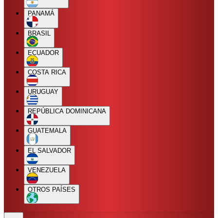
PANAMÁ
BRASIL
ECUADOR
COSTA RICA
URUGUAY
REPÚBLICA DOMINICANA
GUATEMALA
EL SALVADOR
VENEZUELA
OTROS PAÍSES