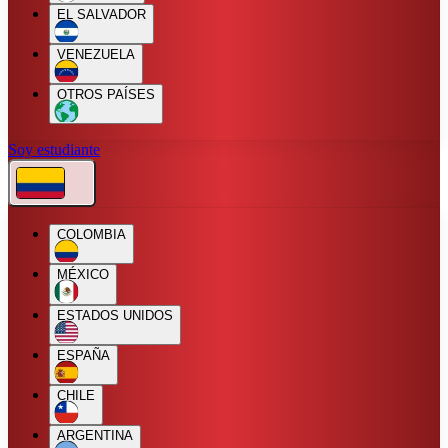
EL SALVADOR
VENEZUELA
OTROS PAÍSES
Soy estudiante
COLOMBIA
MÉXICO
ESTADOS UNIDOS
ESPAÑA
CHILE
ARGENTINA