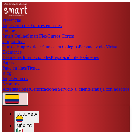
Presencial
Inglés en sedes
Francés en sedes
Online
Smart Online
Smart Flex
Cursos Cortos
Corporativo
Cursos Empresariales
Cursos en Colegios
Personalizado Virtual
Exámenes
Examenes Internacionales
Preparación de Exámenes
Pagos
Paga en línea
Tienda
Blog
Inglés
Francés
Nosotros
Acreditaciones
Certificaciones
Servicio al cliente
Trabaja con nosotros
COLOMBIA
MÉXICO