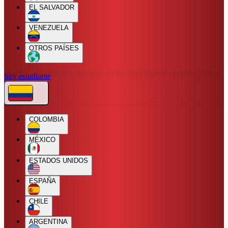
EL SALVADOR
VENEZUELA
OTROS PAÍSES
Soy estudiante
COLOMBIA
MÉXICO
ESTADOS UNIDOS
ESPAÑA
CHILE
ARGENTINA