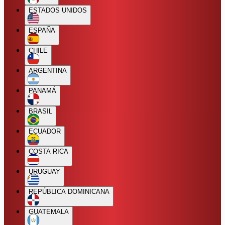
ESTADOS UNIDOS
ESPAÑA
CHILE
ARGENTINA
PANAMÁ
BRASIL
ECUADOR
COSTA RICA
URUGUAY
REPÚBLICA DOMINICANA
GUATEMALA