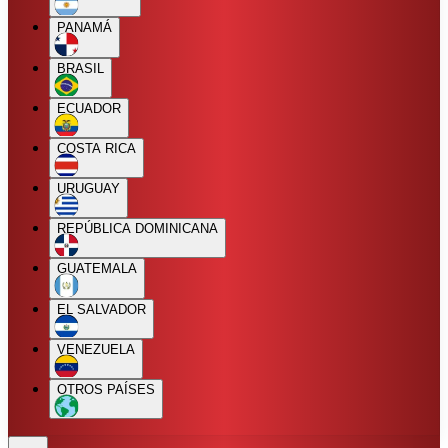
PANAMÁ
BRASIL
ECUADOR
COSTA RICA
URUGUAY
REPÚBLICA DOMINICANA
GUATEMALA
EL SALVADOR
VENEZUELA
OTROS PAÍSES