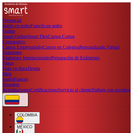
Presencial
Inglés en sedes
Francés en sedes
Online
Smart Online
Smart Flex
Cursos Cortos
Corporativo
Cursos Empresariales
Cursos en Colegios
Personalizado Virtual
Exámenes
Examenes Internacionales
Preparación de Exámenes
Pagos
Paga en línea
Tienda
Blog
Inglés
Francés
Nosotros
Acreditaciones
Certificaciones
Servicio al cliente
Trabaja con nosotros
COLOMBIA
MÉXICO