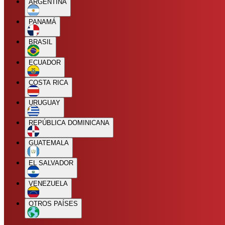
ARGENTINA
PANAMÁ
BRASIL
ECUADOR
COSTA RICA
URUGUAY
REPÚBLICA DOMINICANA
GUATEMALA
EL SALVADOR
VENEZUELA
OTROS PAÍSES