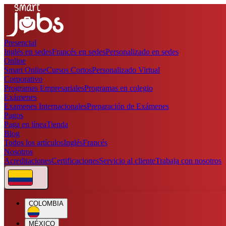
Presencial
Inglés en sedes
Francés en sedes
Personalizado en sedes
Online
Smart Online
Cursos Cortos
Personalizado Virtual
Corporativo
Programas Empresariales
Programas en colegio
Exámenes
Examenes Internacionales
Preparación de Exámenes
Pagos
Paga en línea
Tienda
Blog
Todos los artículos
Inglés
Francés
Nosotros
Acreditaciones
Certificaciones
Servicio al cliente
Trabaja con nosotros
COLOMBIA
MÉXICO