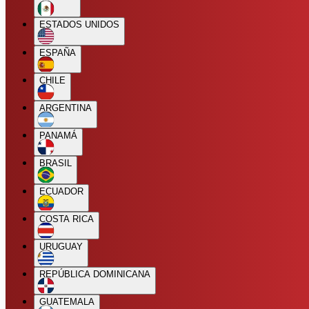
ESTADOS UNIDOS
ESPAÑA
CHILE
ARGENTINA
PANAMÁ
BRASIL
ECUADOR
COSTA RICA
URUGUAY
REPÚBLICA DOMINICANA
GUATEMALA