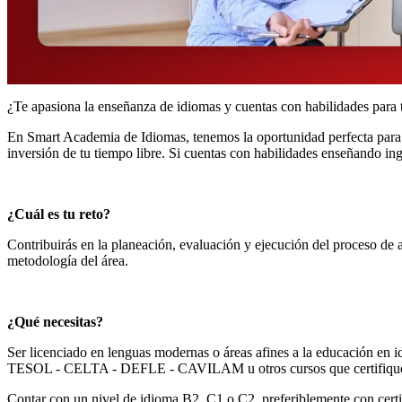
¿Te apasiona la enseñanza de idiomas y cuentas con habilidades para 
En Smart Academia de Idiomas, tenemos la oportunidad perfecta para t
inversión de tu tiempo libre. Si cuentas con habilidades enseñando ing
¿Cuál es tu reto?
Contribuirás en la planeación, evaluación y ejecución del proceso de a
metodología del área.
¿Qué necesitas?
Ser licenciado en lenguas modernas o áreas afines a la educación en i
TESOL - CELTA - DEFLE - CAVILAM u otros cursos que certifiquen la 
Contar con un nivel de idioma B2, C1 o C2, preferiblemente con cert