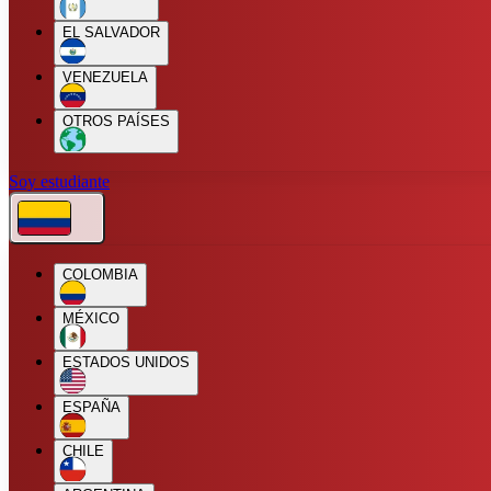
EL SALVADOR
VENEZUELA
OTROS PAÍSES
Soy estudiante
COLOMBIA
MÉXICO
ESTADOS UNIDOS
ESPAÑA
CHILE