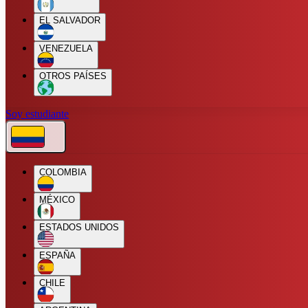
EL SALVADOR
VENEZUELA
OTROS PAÍSES
Soy estudiante
COLOMBIA
MÉXICO
ESTADOS UNIDOS
ESPAÑA
CHILE