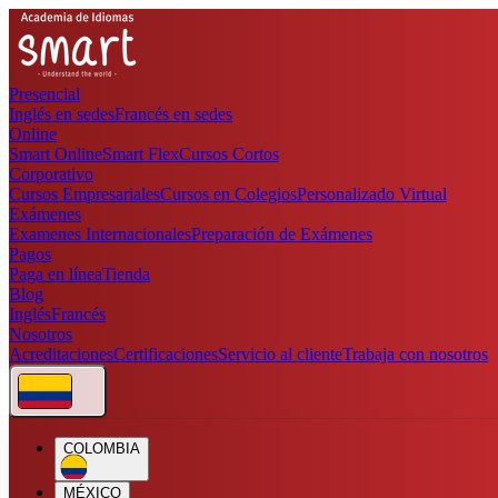
Presencial
Inglés en sedes
Francés en sedes
Online
Smart Online
Smart Flex
Cursos Cortos
Corporativo
Cursos Empresariales
Cursos en Colegios
Personalizado Virtual
Exámenes
Examenes Internacionales
Preparación de Exámenes
Pagos
Paga en línea
Tienda
Blog
Inglés
Francés
Nosotros
Acreditaciones
Certificaciones
Servicio al cliente
Trabaja con nosotros
COLOMBIA
MÉXICO