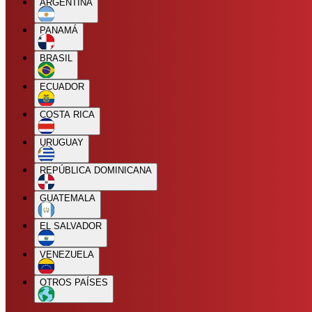
ARGENTINA
PANAMÁ
BRASIL
ECUADOR
COSTA RICA
URUGUAY
REPÚBLICA DOMINICANA
GUATEMALA
EL SALVADOR
VENEZUELA
OTROS PAÍSES