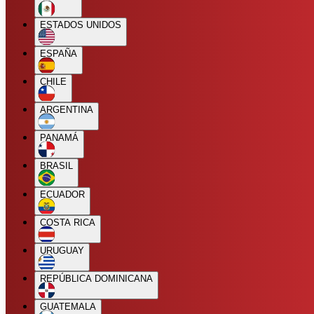
ESTADOS UNIDOS
ESPAÑA
CHILE
ARGENTINA
PANAMÁ
BRASIL
ECUADOR
COSTA RICA
URUGUAY
REPÚBLICA DOMINICANA
GUATEMALA