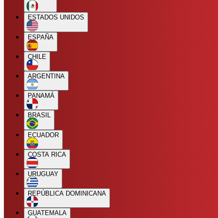
ESTADOS UNIDOS
ESPAÑA
CHILE
ARGENTINA
PANAMÁ
BRASIL
ECUADOR
COSTA RICA
URUGUAY
REPÚBLICA DOMINICANA
GUATEMALA