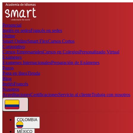
Presencial
Inglés en sedes
Francés en sedes
Online
Smart Online
Smart Flex
Cursos Cortos
Corporativo
Cursos Empresariales
Cursos en Colegios
Personalizado Virtual
Exámenes
Examenes Internacionales
Preparación de Exámenes
Pagos
Paga en línea
Tienda
Blog
Inglés
Francés
Nosotros
Acreditaciones
Certificaciones
Servicio al cliente
Trabaja con nosotros
COLOMBIA
MÉXICO