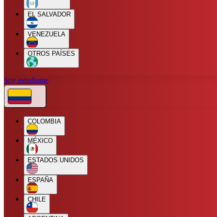
EL SALVADOR
VENEZUELA
OTROS PAÍSES
Soy estudiante
COLOMBIA
MÉXICO
ESTADOS UNIDOS
ESPAÑA
CHILE