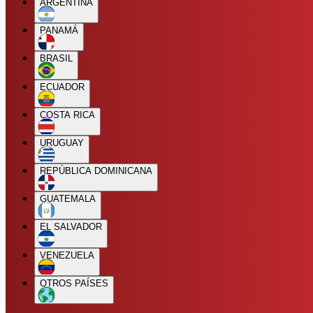
ARGENTINA
PANAMÁ
BRASIL
ECUADOR
COSTA RICA
URUGUAY
REPÚBLICA DOMINICANA
GUATEMALA
EL SALVADOR
VENEZUELA
OTROS PAÍSES