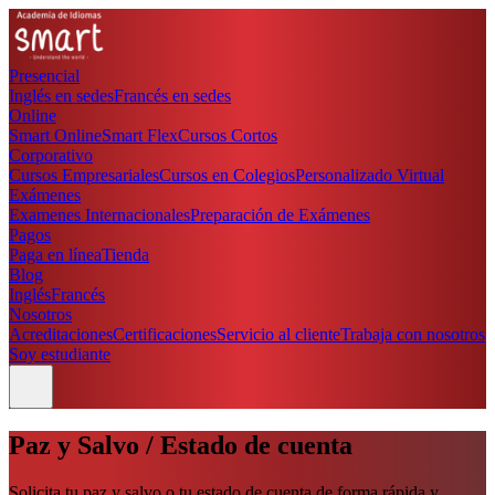
Presencial
Inglés en sedes
Francés en sedes
Online
Smart Online
Smart Flex
Cursos Cortos
Corporativo
Cursos Empresariales
Cursos en Colegios
Personalizado Virtual
Exámenes
Examenes Internacionales
Preparación de Exámenes
Pagos
Paga en línea
Tienda
Blog
Inglés
Francés
Nosotros
Acreditaciones
Certificaciones
Servicio al cliente
Trabaja con nosotros
Soy estudiante
Paz y Salvo / Estado de cuenta
Solicita tu paz y salvo o tu estado de cuenta de forma rápida y