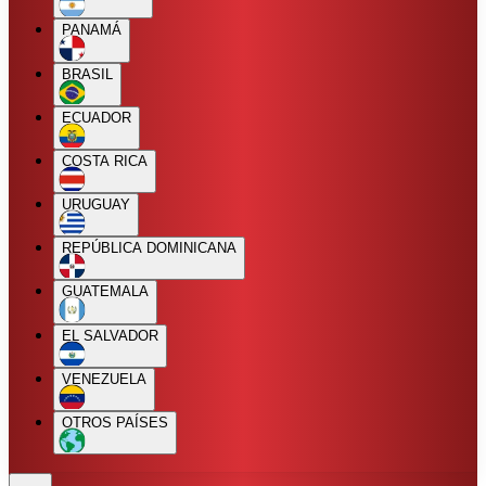
PANAMÁ
BRASIL
ECUADOR
COSTA RICA
URUGUAY
REPÚBLICA DOMINICANA
GUATEMALA
EL SALVADOR
VENEZUELA
OTROS PAÍSES