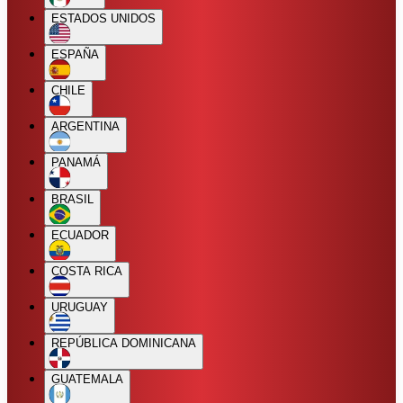
ESTADOS UNIDOS
ESPAÑA
CHILE
ARGENTINA
PANAMÁ
BRASIL
ECUADOR
COSTA RICA
URUGUAY
REPÚBLICA DOMINICANA
GUATEMALA