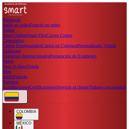
Presencial
Inglés en sedes
Francés en sedes
Online
Smart Online
Smart Flex
Cursos Cortos
Corporativo
Cursos Empresariales
Cursos en Colegios
Personalizado Virtual
Exámenes
Examenes Internacionales
Preparación de Exámenes
Pagos
Paga en línea
Tienda
Blog
Inglés
Francés
Nosotros
Acreditaciones
Certificaciones
Servicio al cliente
Trabaja con nosotros
COLOMBIA
MÉXICO