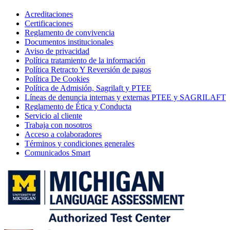
Acreditaciones
Certificaciones
Reglamento de convivencia
Documentos institucionales
Aviso de privacidad
Política tratamiento de la información
Política Retracto Y Reversión de pagos
Política De Cookies
Política de Admisión, Sagrilaft y PTEE
Líneas de denuncia internas y externas PTEE y SAGRILAFT
Reglamento de Ética y Conducta
Servicio al cliente
Trabaja con nosotros
Acceso a colaboradores
Términos y condiciones generales
Comunicados Smart