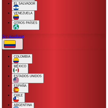
EL SALVADOR
VENEZUELA
OTROS PAÍSES
Soy estudiante
COLOMBIA
MÉXICO
ESTADOS UNIDOS
ESPAÑA
CHILE
ARGENTINA