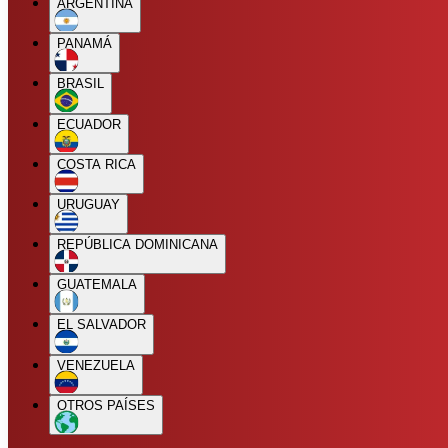
ARGENTINA
PANAMÁ
BRASIL
ECUADOR
COSTA RICA
URUGUAY
REPÚBLICA DOMINICANA
GUATEMALA
EL SALVADOR
VENEZUELA
OTROS PAÍSES