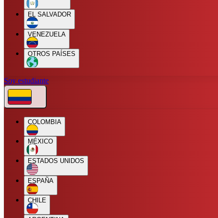
EL SALVADOR
VENEZUELA
OTROS PAÍSES
Soy estudiante
COLOMBIA
MÉXICO
ESTADOS UNIDOS
ESPAÑA
CHILE