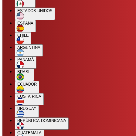
ESTADOS UNIDOS
ESPAÑA
CHILE
ARGENTINA
PANAMÁ
BRASIL
ECUADOR
COSTA RICA
URUGUAY
REPÚBLICA DOMINICANA
GUATEMALA