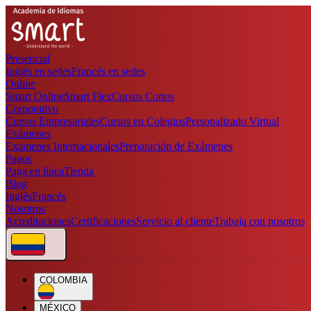
Presencial
Inglés en sedes
Francés en sedes
Online
Smart Online
Smart Flex
Cursos Cortos
Corporativo
Cursos Empresariales
Cursos en Colegios
Personalizado Virtual
Exámenes
Examenes Internacionales
Preparación de Exámenes
Pagos
Paga en línea
Tienda
Blog
Inglés
Francés
Nosotros
Acreditaciones
Certificaciones
Servicio al cliente
Trabaja con nosotros
COLOMBIA
MÉXICO