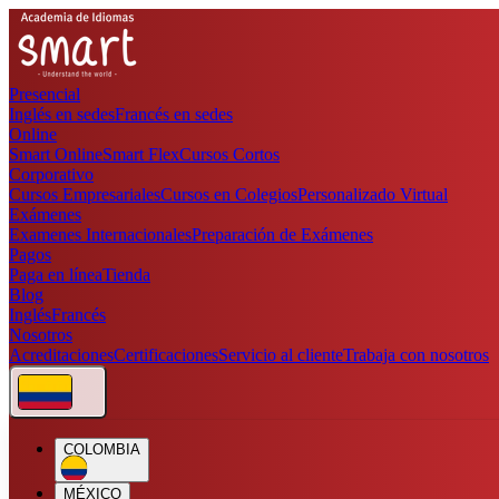
Presencial
Inglés en sedes
Francés en sedes
Online
Smart Online
Smart Flex
Cursos Cortos
Corporativo
Cursos Empresariales
Cursos en Colegios
Personalizado Virtual
Exámenes
Examenes Internacionales
Preparación de Exámenes
Pagos
Paga en línea
Tienda
Blog
Inglés
Francés
Nosotros
Acreditaciones
Certificaciones
Servicio al cliente
Trabaja con nosotros
COLOMBIA
MÉXICO