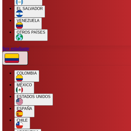
EL SALVADOR
VENEZUELA
OTROS PAÍSES
Soy estudiante
COLOMBIA
MÉXICO
ESTADOS UNIDOS
ESPAÑA
CHILE