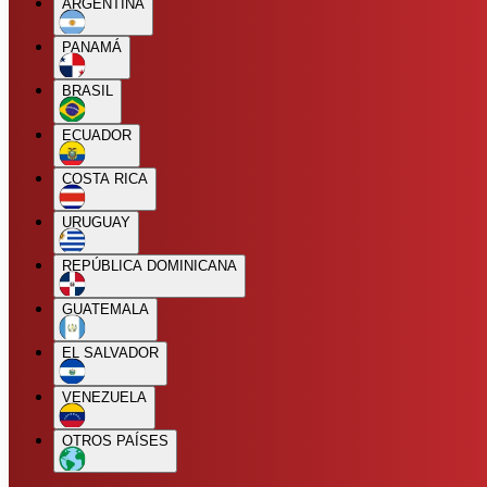
ARGENTINA
PANAMÁ
BRASIL
ECUADOR
COSTA RICA
URUGUAY
REPÚBLICA DOMINICANA
GUATEMALA
EL SALVADOR
VENEZUELA
OTROS PAÍSES