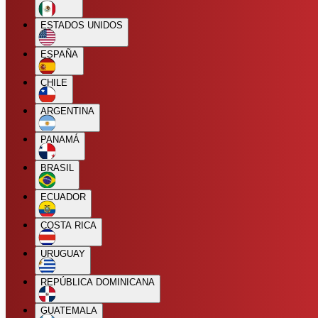
ESTADOS UNIDOS
ESPAÑA
CHILE
ARGENTINA
PANAMÁ
BRASIL
ECUADOR
COSTA RICA
URUGUAY
REPÚBLICA DOMINICANA
GUATEMALA