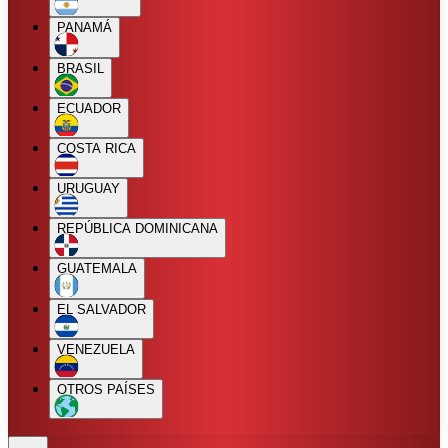
PANAMÁ
BRASIL
ECUADOR
COSTA RICA
URUGUAY
REPÚBLICA DOMINICANA
GUATEMALA
EL SALVADOR
VENEZUELA
OTROS PAÍSES