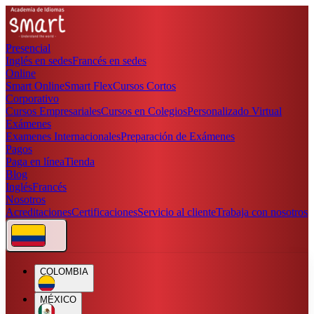
Presencial
Inglés en sedes
Francés en sedes
Online
Smart Online
Smart Flex
Cursos Cortos
Corporativo
Cursos Empresariales
Cursos en Colegios
Personalizado Virtual
Exámenes
Examenes Internacionales
Preparación de Exámenes
Pagos
Paga en línea
Tienda
Blog
Inglés
Francés
Nosotros
Acreditaciones
Certificaciones
Servicio al cliente
Trabaja con nosotros
COLOMBIA
MÉXICO