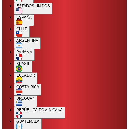
ESTADOS UNIDOS
ESPAÑA
CHILE
ARGENTINA
PANAMÁ
BRASIL
ECUADOR
COSTA RICA
URUGUAY
REPÚBLICA DOMINICANA
GUATEMALA