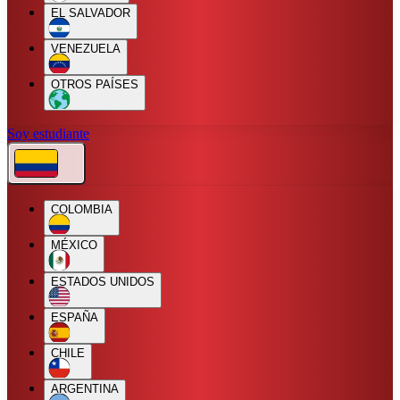
EL SALVADOR
VENEZUELA
OTROS PAÍSES
Soy estudiante
COLOMBIA
MÉXICO
ESTADOS UNIDOS
ESPAÑA
CHILE
ARGENTINA