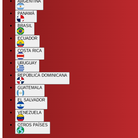
ARGENTINA
PANAMÁ
BRASIL
ECUADOR
COSTA RICA
URUGUAY
REPÚBLICA DOMINICANA
GUATEMALA
EL SALVADOR
VENEZUELA
OTROS PAÍSES