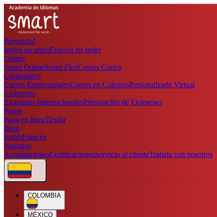
Presencial
Inglés en sedes
Francés en sedes
Online
Smart Online
Smart Flex
Cursos Cortos
Corporativo
Cursos Empresariales
Cursos en Colegios
Personalizado Virtual
Exámenes
Examenes Internacionales
Preparación de Exámenes
Pagos
Paga en línea
Tienda
Blog
Inglés
Francés
Nosotros
Acreditaciones
Certificaciones
Servicio al cliente
Trabaja con nosotros
COLOMBIA
MÉXICO