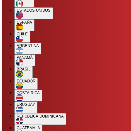
ESTADOS UNIDOS
ESPAÑA
CHILE
ARGENTINA
PANAMÁ
BRASIL
ECUADOR
COSTA RICA
URUGUAY
REPÚBLICA DOMINICANA
GUATEMALA