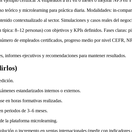
 ejemplo certificar X empleados a B1 en 6 meses o mejorar NPS en Y p
so teórico y microlearning para práctica diaria. Modalidades: in-compan
nido contextualizado al sector. Simulaciones y casos reales del negoci
n típica: 8–12 personas) con objetivos y KPIs definidos. Fases claras: 
número de empleados certificados, progreso medio por nivel CEFR, NPS 
es, informes ejecutivos y recomendaciones para mantener resultados.
irlos)
edición.
xámenes estandarizados internos o externos.
e en horas formativas realizadas.
n periodos de 3–6 meses.
 de la plataforma microlearning.
lución o incremento en ventas internacionales (medir con indicadores e