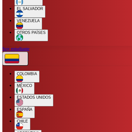
EL SALVADOR
VENEZUELA
OTROS PAÍSES
Soy estudiante
COLOMBIA
MÉXICO
ESTADOS UNIDOS
ESPAÑA
CHILE