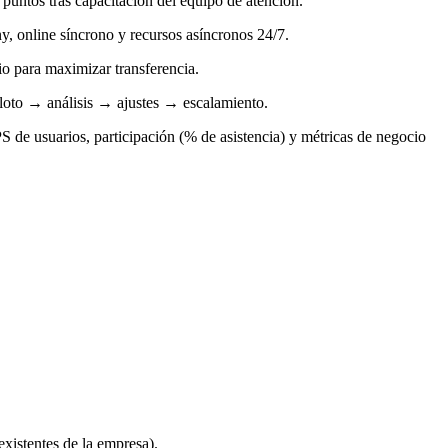
untos tras capacitación del equipo de atención.
y, online síncrono y recursos asíncronos 24/7.
o para maximizar transferencia.
piloto → análisis → ajustes → escalamiento.
de usuarios, participación (% de asistencia) y métricas de negocio
xistentes de la empresa).