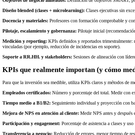
Objetivos de negocio alineados:
Definición de objetivos SMART, por
Diseño blended (clases + microlearning):
Clases ejecutivas sin exce
Docencia y materiales:
Profesores con formación comprobable y conte
Pilotaje, escalamiento y gobernanza:
Pilotaje inicial (recomendació
Medición y reporting:
KPIs definidos y reportados trimestralmente: 
vinculadas (por ejemplo, reducción de incidencias en soporte).
Soporte a RR.HH. y stakeholders:
Sesiones de alineación con líder
KPIs que realmente importan (y cómo med
Para que la inversión sea medible, utiliza KPIs claros y métodos de m
Empleados certificados:
Número y porcentaje del total. Medir con e
Tiempo medio a B1/B2:
Seguimiento individual y proyección con bas
Mejora de NPS en atención al cliente:
Medir NPS antes y después e
Participación y engagement:
Porcentaje de asistencia a clases y uso
Transferencia a negocio:
Reducción de errores, menor tiempo de reso