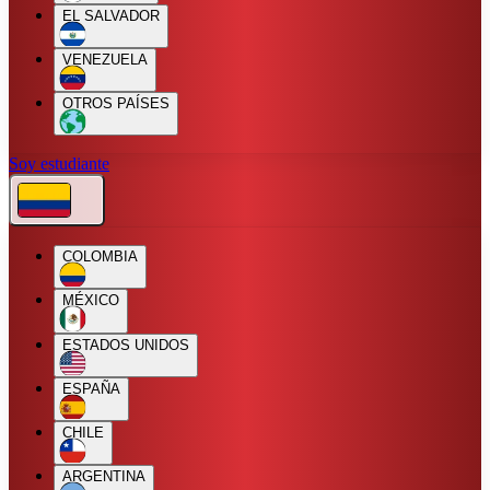
EL SALVADOR
VENEZUELA
OTROS PAÍSES
Soy estudiante
COLOMBIA
MÉXICO
ESTADOS UNIDOS
ESPAÑA
CHILE
ARGENTINA