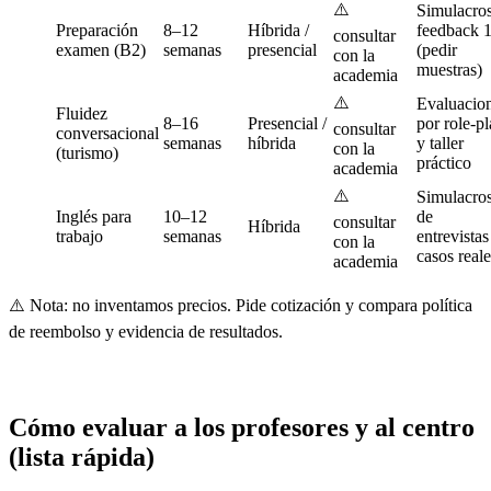
⚠️
Simulacro
Preparación
8–12
Híbrida /
feedback 1
consultar
examen (B2)
semanas
presencial
(pedir
con la
muestras)
academia
⚠️
Evaluacio
Fluidez
8–16
Presencial /
por role-p
consultar
conversacional
semanas
híbrida
y taller
con la
(turismo)
práctico
academia
⚠️
Simulacro
Inglés para
10–12
de
consultar
Híbrida
trabajo
semanas
entrevistas
con la
casos reale
academia
⚠️ Nota: no inventamos precios. Pide cotización y compara política
de reembolso y evidencia de resultados.
Cómo evaluar a los profesores y al centro
(lista rápida)