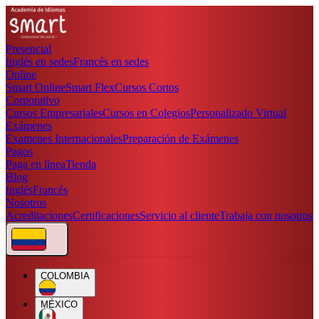
Presencial
Inglés en sedes
Francés en sedes
Online
Smart Online
Smart Flex
Cursos Cortos
Corporativo
Cursos Empresariales
Cursos en Colegios
Personalizado Virtual
Exámenes
Examenes Internacionales
Preparación de Exámenes
Pagos
Paga en línea
Tienda
Blog
Inglés
Francés
Nosotros
Acreditaciones
Certificaciones
Servicio al cliente
Trabaja con nosotros
COLOMBIA
MÉXICO