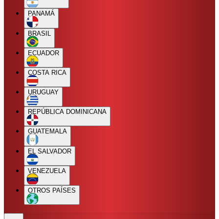
PANAMÁ
BRASIL
ECUADOR
COSTA RICA
URUGUAY
REPÚBLICA DOMINICANA
GUATEMALA
EL SALVADOR
VENEZUELA
OTROS PAÍSES