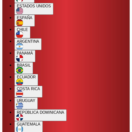
ESTADOS UNIDOS
ESPAÑA
CHILE
ARGENTINA
PANAMÁ
BRASIL
ECUADOR
COSTA RICA
URUGUAY
REPÚBLICA DOMINICANA
GUATEMALA