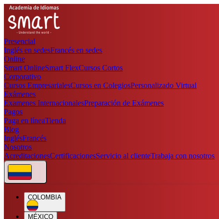
Presencial
Inglés en sedes
Francés en sedes
Online
Smart Online
Smart Flex
Cursos Cortos
Corporativo
Cursos Empresariales
Cursos en Colegios
Personalizado Virtual
Exámenes
Examenes Internacionales
Preparación de Exámenes
Pagos
Paga en línea
Tienda
Blog
Inglés
Francés
Nosotros
Acreditaciones
Certificaciones
Servicio al cliente
Trabaja con nosotros
COLOMBIA
MÉXICO