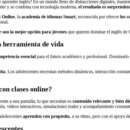
 aprender inglés? En un mundo lleno de distracciones digitales, manten
ender y se combina con tecnología moderna,
el resultado es sorprenden
 Online
, la
academia de idiomas Smart
, reconocida por ofrecer
los c
onal.
 son la mejor opción para jóvenes
que quieren dominar el inglés de fo
a herramienta de vida
mpetencia esencial
para el futuro académico y profesional. Dominarlo a
eña
. Los adolescentes necesitan métodos dinámicos, interacción constan
con clases online?
ente a una pantalla; lo que necesitan es
contenido relevante y bien d
ión, videos interactivos, simulaciones reales y acompañamiento constant
adolescentes
aprenden con propósito
, a su ritmo, pero con el apoyo d
escentes