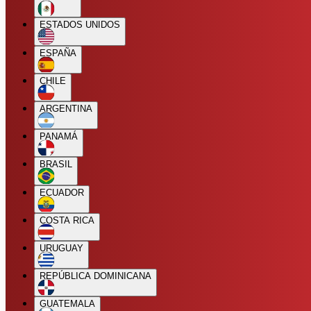
ESTADOS UNIDOS
ESPAÑA
CHILE
ARGENTINA
PANAMÁ
BRASIL
ECUADOR
COSTA RICA
URUGUAY
REPÚBLICA DOMINICANA
GUATEMALA