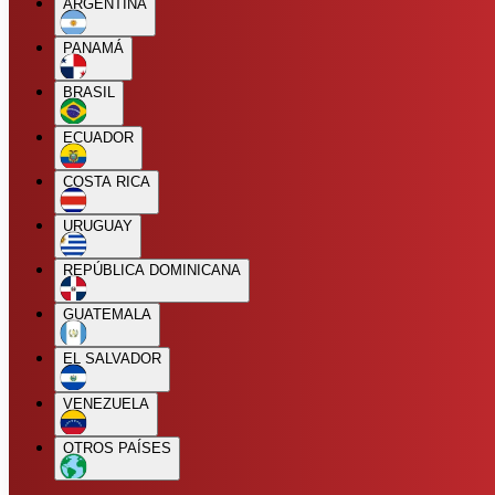
ARGENTINA
PANAMÁ
BRASIL
ECUADOR
COSTA RICA
URUGUAY
REPÚBLICA DOMINICANA
GUATEMALA
EL SALVADOR
VENEZUELA
OTROS PAÍSES