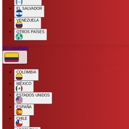
EL SALVADOR
VENEZUELA
OTROS PAÍSES
Soy estudiante
COLOMBIA
MÉXICO
ESTADOS UNIDOS
ESPAÑA
CHILE