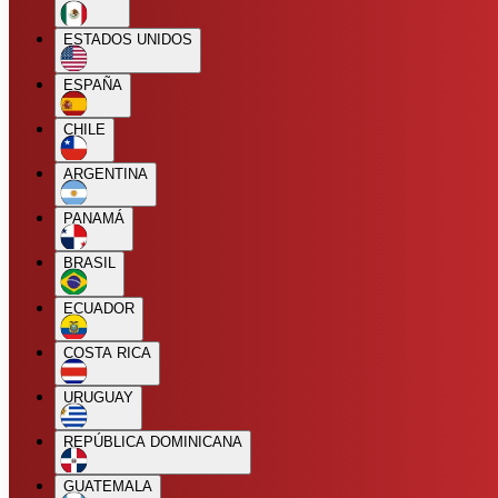
ESTADOS UNIDOS
ESPAÑA
CHILE
ARGENTINA
PANAMÁ
BRASIL
ECUADOR
COSTA RICA
URUGUAY
REPÚBLICA DOMINICANA
GUATEMALA