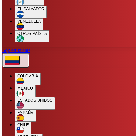
EL SALVADOR
VENEZUELA
OTROS PAÍSES
Soy estudiante
COLOMBIA
MÉXICO
ESTADOS UNIDOS
ESPAÑA
CHILE