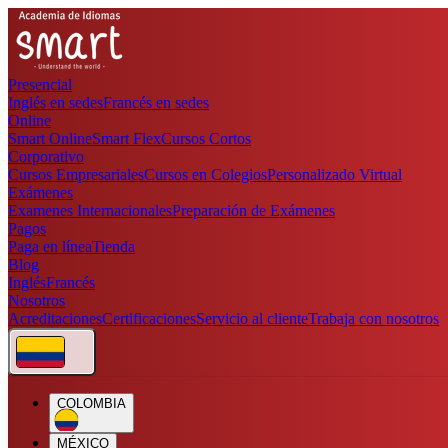
Presencial
Inglés en sedes
Francés en sedes
Online
Smart Online
Smart Flex
Cursos Cortos
Corporativo
Cursos Empresariales
Cursos en Colegios
Personalizado Virtual
Exámenes
Examenes Internacionales
Preparación de Exámenes
Pagos
Paga en línea
Tienda
Blog
Inglés
Francés
Nosotros
Acreditaciones
Certificaciones
Servicio al cliente
Trabaja con nosotros
COLOMBIA
MÉXICO