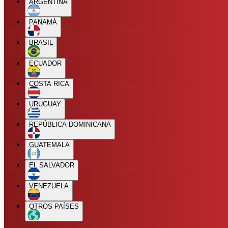
ARGENTINA
PANAMÁ
BRASIL
ECUADOR
COSTA RICA
URUGUAY
REPÚBLICA DOMINICANA
GUATEMALA
EL SALVADOR
VENEZUELA
OTROS PAÍSES