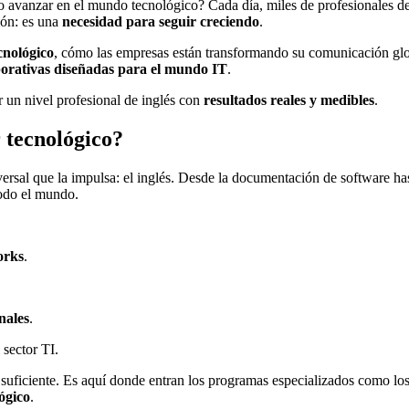
te o avanzar en el mundo tecnológico? Cada día, miles de profesionales
ión: es una
necesidad para seguir creciendo
.
ecnológico
, cómo las empresas están transformando su comunicación glo
porativas diseñadas para el mundo IT
.
 un nivel profesional de inglés con
resultados reales y medibles
.
r tecnológico?
rsal que la impulsa: el inglés. Desde la documentación de software hast
todo el mundo.
orks
.
nales
.
 sector TI.
 suficiente. Es aquí donde entran los programas especializados como lo
ógico
.