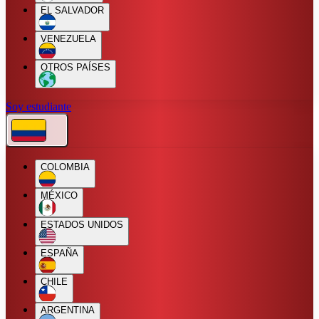
EL SALVADOR
VENEZUELA
OTROS PAÍSES
Soy estudiante
COLOMBIA
MÉXICO
ESTADOS UNIDOS
ESPAÑA
CHILE
ARGENTINA