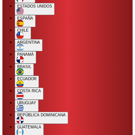
ESTADOS UNIDOS
ESPAÑA
CHILE
ARGENTINA
PANAMÁ
BRASIL
ECUADOR
COSTA RICA
URUGUAY
REPÚBLICA DOMINICANA
GUATEMALA