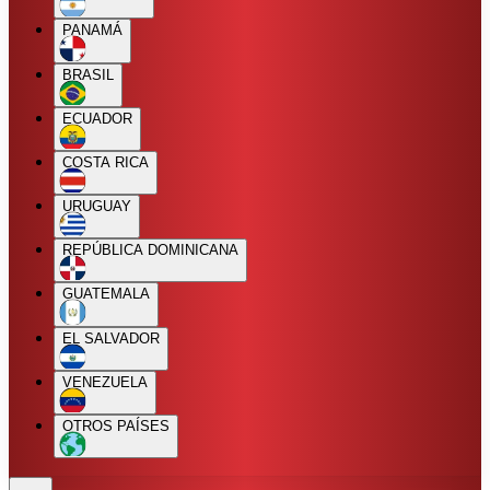
PANAMÁ
BRASIL
ECUADOR
COSTA RICA
URUGUAY
REPÚBLICA DOMINICANA
GUATEMALA
EL SALVADOR
VENEZUELA
OTROS PAÍSES