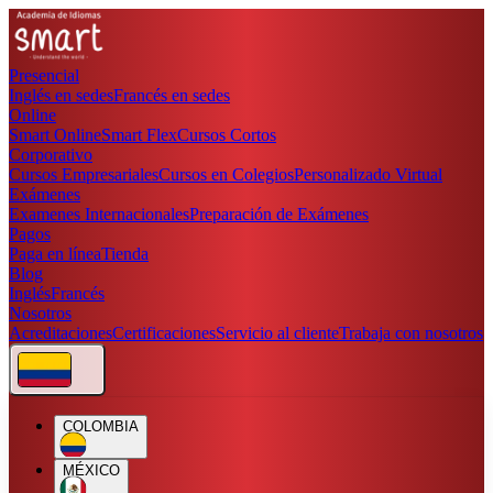
Presencial
Inglés en sedes
Francés en sedes
Online
Smart Online
Smart Flex
Cursos Cortos
Corporativo
Cursos Empresariales
Cursos en Colegios
Personalizado Virtual
Exámenes
Examenes Internacionales
Preparación de Exámenes
Pagos
Paga en línea
Tienda
Blog
Inglés
Francés
Nosotros
Acreditaciones
Certificaciones
Servicio al cliente
Trabaja con nosotros
COLOMBIA
MÉXICO