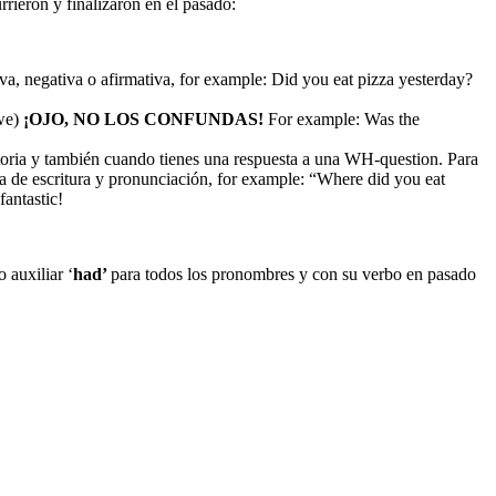
rrieron y finalizaron en el pasado:
iva, negativa o afirmativa, for example: Did you eat pizza yesterday?
-we)
¡OJO, NO LOS CONFUNDAS!
For example: Was the
istoria y también cuando tienes una respuesta a una WH-question. Para
ma de escritura y pronunciación, for example: “Where did you eat
antastic!
 auxiliar ‘
had’
para todos los pronombres y con su verbo en pasado