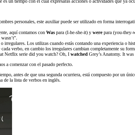
te es un tiempo con el cual expresarás acciones o actividades que ya ocu
ombres personales, este auxiliar puede ser utilizado en forma interrogat
rente, aquí contamos con
Was
para (I-he-she-it) y
were
para (you-they
t wasn’t”.
s o irregulares. Los utilizas cuando estás contando una experiencia o h
 de cada verbo, en cambio los irregulares cambian completamente su for
t Netflix serie did you watch? Oh, I
watched
Grey’s Anatomy. It was f
os a comenzar con el pasado perfecto.
tiempo, antes de que una segunda ocurriera, está compuesto por un único
 de la lista de verbos en inglés.