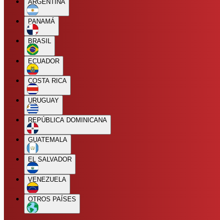
ARGENTINA
PANAMÁ
BRASIL
ECUADOR
COSTA RICA
URUGUAY
REPÚBLICA DOMINICANA
GUATEMALA
EL SALVADOR
VENEZUELA
OTROS PAÍSES