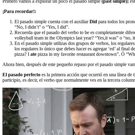
Primero vamos a explorar un poco el pasado simple
(past simple);
es
¡Para recordar!:
El pasado simple cuenta con el auxiliar
Did
para todos los pron
“No, I didn’t” o “Yes, I did”.
Recuerda que el pasado del verbo to be es completamente dife
volleyball team in the Olympics last year? “Yes,it was” o “no, i
En el pasado simple utilizas dos grupos de verbos, los regulare
los regulares lo único que debes hacer es agregar ‘ed’ al final
pizza? I
ate
pizza in my favorite restaurant downtown”. Ó “Wha
Ahora bien, después de este pequeño repaso por el pasado simple vam
El pasado perfecto
es la primera acción que ocurrió en una línea de 
participio, es decir, el verbo que normalmente ves en la tercera columna