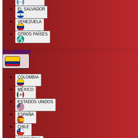
EL SALVADOR
VENEZUELA
OTROS PAÍSES
Soy estudiante
COLOMBIA
MÉXICO
ESTADOS UNIDOS
ESPAÑA
CHILE