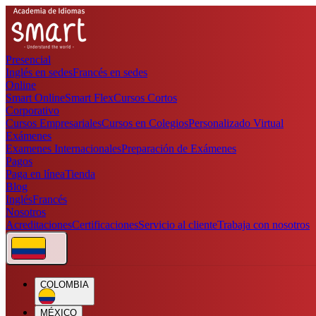
Presencial
Inglés en sedes
Francés en sedes
Online
Smart Online
Smart Flex
Cursos Cortos
Corporativo
Cursos Empresariales
Cursos en Colegios
Personalizado Virtual
Exámenes
Examenes Internacionales
Preparación de Exámenes
Pagos
Paga en línea
Tienda
Blog
Inglés
Francés
Nosotros
Acreditaciones
Certificaciones
Servicio al cliente
Trabaja con nosotros
COLOMBIA
MÉXICO