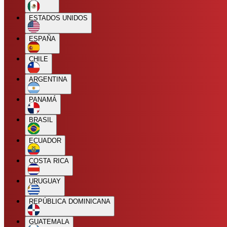
ESTADOS UNIDOS
ESPAÑA
CHILE
ARGENTINA
PANAMÁ
BRASIL
ECUADOR
COSTA RICA
URUGUAY
REPÚBLICA DOMINICANA
GUATEMALA