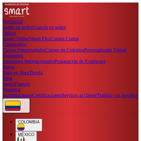
Presencial
Inglés en sedes
Francés en sedes
Online
Smart Online
Smart Flex
Cursos Cortos
Corporativo
Cursos Empresariales
Cursos en Colegios
Personalizado Virtual
Exámenes
Examenes Internacionales
Preparación de Exámenes
Pagos
Paga en línea
Tienda
Blog
Inglés
Francés
Nosotros
Acreditaciones
Certificaciones
Servicio al cliente
Trabaja con nosotros
COLOMBIA
MÉXICO