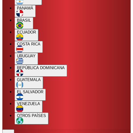
PANAMÁ
BRASIL
ECUADOR
COSTA RICA
URUGUAY
REPÚBLICA DOMINICANA
GUATEMALA
EL SALVADOR
VENEZUELA
OTROS PAÍSES