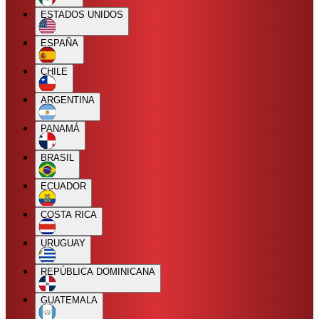
ESTADOS UNIDOS
ESPAÑA
CHILE
ARGENTINA
PANAMÁ
BRASIL
ECUADOR
COSTA RICA
URUGUAY
REPÚBLICA DOMINICANA
GUATEMALA