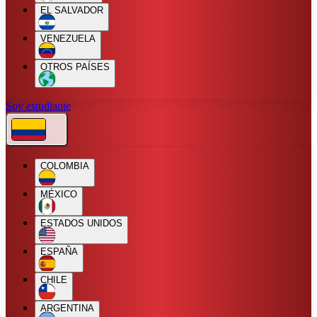
EL SALVADOR
VENEZUELA
OTROS PAÍSES
Soy estudiante
COLOMBIA
MÉXICO
ESTADOS UNIDOS
ESPAÑA
CHILE
ARGENTINA