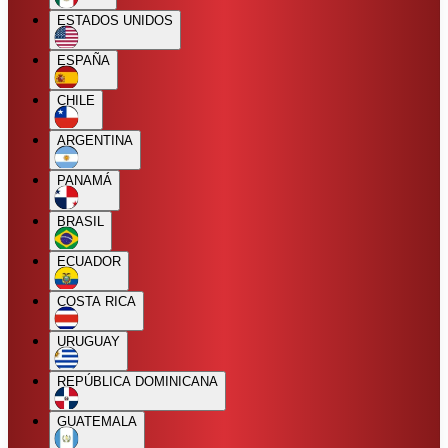
ESTADOS UNIDOS
ESPAÑA
CHILE
ARGENTINA
PANAMÁ
BRASIL
ECUADOR
COSTA RICA
URUGUAY
REPÚBLICA DOMINICANA
GUATEMALA