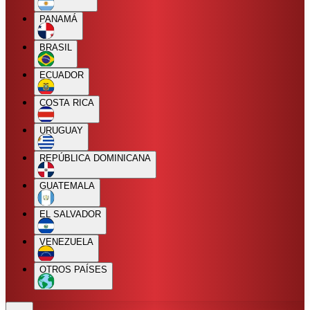
PANAMÁ
BRASIL
ECUADOR
COSTA RICA
URUGUAY
REPÚBLICA DOMINICANA
GUATEMALA
EL SALVADOR
VENEZUELA
OTROS PAÍSES