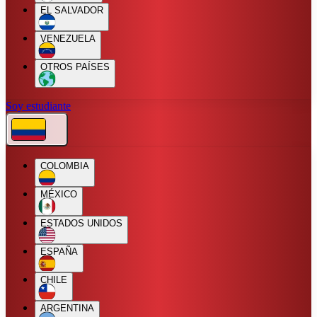
EL SALVADOR
VENEZUELA
OTROS PAÍSES
Soy estudiante
COLOMBIA
MÉXICO
ESTADOS UNIDOS
ESPAÑA
CHILE
ARGENTINA