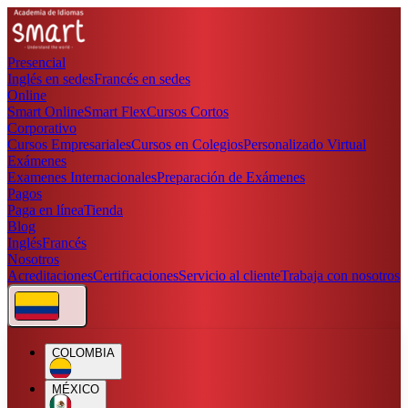
Presencial
Inglés en sedes
Francés en sedes
Online
Smart Online
Smart Flex
Cursos Cortos
Corporativo
Cursos Empresariales
Cursos en Colegios
Personalizado Virtual
Exámenes
Examenes Internacionales
Preparación de Exámenes
Pagos
Paga en línea
Tienda
Blog
Inglés
Francés
Nosotros
Acreditaciones
Certificaciones
Servicio al cliente
Trabaja con nosotros
COLOMBIA
MÉXICO