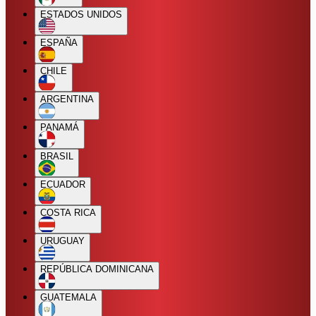
ESTADOS UNIDOS
ESPAÑA
CHILE
ARGENTINA
PANAMÁ
BRASIL
ECUADOR
COSTA RICA
URUGUAY
REPÚBLICA DOMINICANA
GUATEMALA