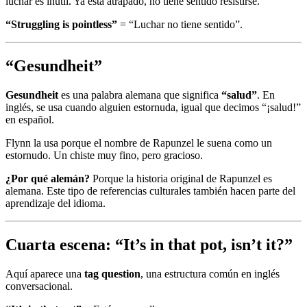
luchar es inútil. Ya está atrapado, no tiene sentido resistirse.
“Struggling is pointless”
= “Luchar no tiene sentido”.
“
Gesundheit
”
Gesundheit
es una palabra alemana que significa
“salud”
. En
inglés, se usa cuando alguien estornuda, igual que decimos “¡salud!”
en español.
Flynn la usa porque el nombre de Rapunzel le suena como un
estornudo. Un chiste muy fino, pero gracioso.
¿Por qué alemán?
Porque la historia original de Rapunzel es
alemana. Este tipo de referencias culturales también hacen parte del
aprendizaje del idioma.
Cuarta escena: “
It’s in that pot, isn’t it?
”
Aquí aparece una
tag question
, una estructura común en inglés
conversacional.