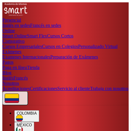
Presencial
Inglés en sedes
Francés en sedes
Online
Smart Online
Smart Flex
Cursos Cortos
Corporativo
Cursos Empresariales
Cursos en Colegios
Personalizado Virtual
Exámenes
Examenes Internacionales
Preparación de Exámenes
Pagos
Paga en línea
Tienda
Blog
Inglés
Francés
Nosotros
Acreditaciones
Certificaciones
Servicio al cliente
Trabaja con nosotros
COLOMBIA
MÉXICO