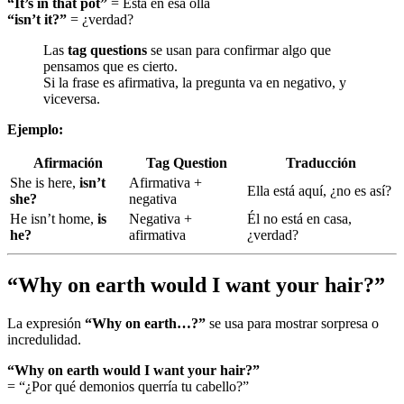
“It’s in that pot”
= Está en esa olla
“isn’t it?”
= ¿verdad?
Las
tag questions
se usan para confirmar algo que
pensamos que es cierto.
Si la frase es afirmativa, la pregunta va en negativo, y
viceversa.
Ejemplo:
Afirmación
Tag Question
Traducción
She is here,
isn’t
Afirmativa +
Ella está aquí, ¿no es así?
she?
negativa
He isn’t home,
is
Negativa +
Él no está en casa,
he?
afirmativa
¿verdad?
“
Why on earth would I want your hair?
”
La expresión
“Why on earth…?”
se usa para mostrar sorpresa o
incredulidad.
“Why on earth would I want your hair?”
= “¿Por qué demonios querría tu cabello?”