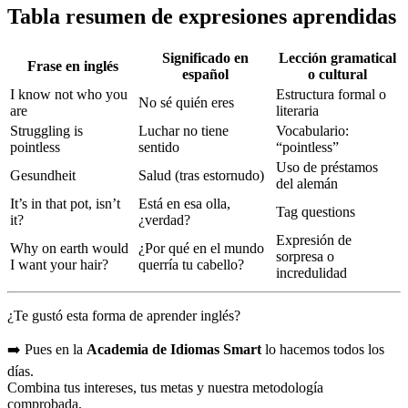
Tabla resumen de expresiones aprendidas
Significado en
Lección gramatical
Frase en inglés
español
o cultural
I know not who you
Estructura formal o
No sé quién eres
are
literaria
Struggling is
Luchar no tiene
Vocabulario:
pointless
sentido
“pointless”
Uso de préstamos
Gesundheit
Salud (tras estornudo)
del alemán
It’s in that pot, isn’t
Está en esa olla,
Tag questions
it?
¿verdad?
Expresión de
Why on earth would
¿Por qué en el mundo
sorpresa o
I want your hair?
querría tu cabello?
incredulidad
¿Te gustó esta forma de aprender inglés?
➡️ Pues en la
Academia de Idiomas Smart
lo hacemos todos los
días.
Combina tus intereses, tus metas y nuestra metodología
comprobada.