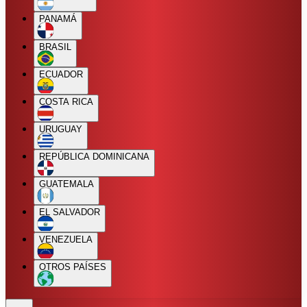
PANAMÁ
BRASIL
ECUADOR
COSTA RICA
URUGUAY
REPÚBLICA DOMINICANA
GUATEMALA
EL SALVADOR
VENEZUELA
OTROS PAÍSES