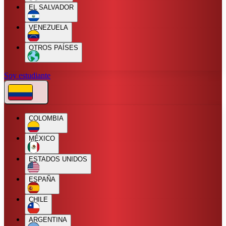
EL SALVADOR
VENEZUELA
OTROS PAÍSES
Soy estudiante
COLOMBIA
MÉXICO
ESTADOS UNIDOS
ESPAÑA
CHILE
ARGENTINA