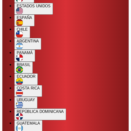
ESTADOS UNIDOS
ESPAÑA
CHILE
ARGENTINA
PANAMÁ
BRASIL
ECUADOR
COSTA RICA
URUGUAY
REPÚBLICA DOMINICANA
GUATEMALA