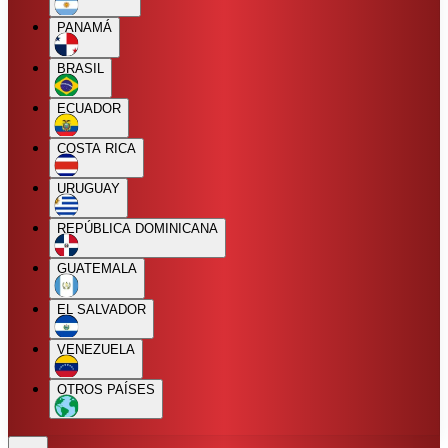
PANAMÁ
BRASIL
ECUADOR
COSTA RICA
URUGUAY
REPÚBLICA DOMINICANA
GUATEMALA
EL SALVADOR
VENEZUELA
OTROS PAÍSES