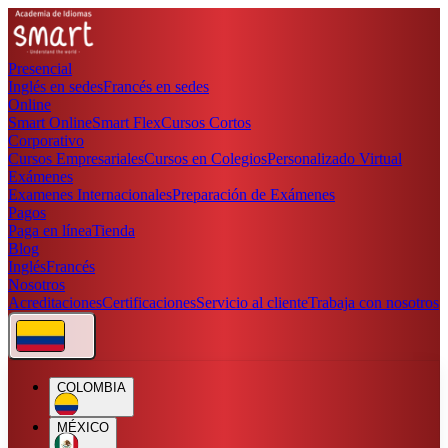
Presencial
Inglés en sedes
Francés en sedes
Online
Smart Online
Smart Flex
Cursos Cortos
Corporativo
Cursos Empresariales
Cursos en Colegios
Personalizado Virtual
Exámenes
Examenes Internacionales
Preparación de Exámenes
Pagos
Paga en línea
Tienda
Blog
Inglés
Francés
Nosotros
Acreditaciones
Certificaciones
Servicio al cliente
Trabaja con nosotros
COLOMBIA
MÉXICO