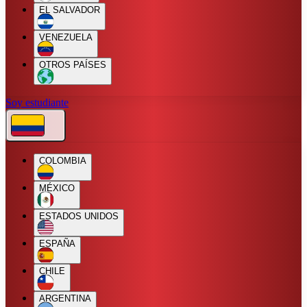
EL SALVADOR
VENEZUELA
OTROS PAÍSES
Soy estudiante
COLOMBIA
MÉXICO
ESTADOS UNIDOS
ESPAÑA
CHILE
ARGENTINA