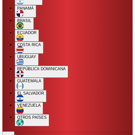
PANAMÁ
BRASIL
ECUADOR
COSTA RICA
URUGUAY
REPÚBLICA DOMINICANA
GUATEMALA
EL SALVADOR
VENEZUELA
OTROS PAÍSES