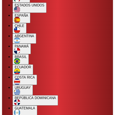
ESTADOS UNIDOS
ESPAÑA
CHILE
ARGENTINA
PANAMÁ
BRASIL
ECUADOR
COSTA RICA
URUGUAY
REPÚBLICA DOMINICANA
GUATEMALA