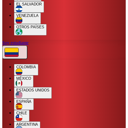
EL SALVADOR
VENEZUELA
OTROS PAÍSES
Soy estudiante
COLOMBIA
MÉXICO
ESTADOS UNIDOS
ESPAÑA
CHILE
ARGENTINA