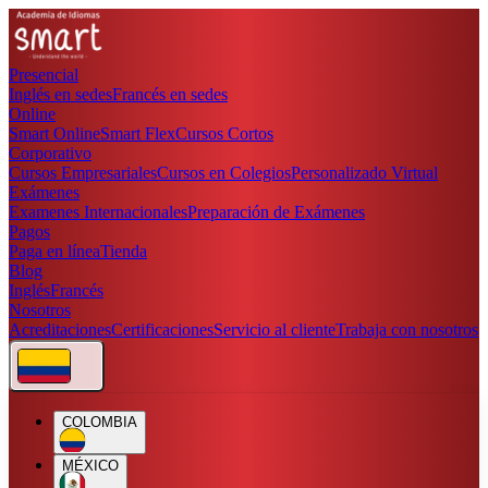
Presencial
Inglés en sedes
Francés en sedes
Online
Smart Online
Smart Flex
Cursos Cortos
Corporativo
Cursos Empresariales
Cursos en Colegios
Personalizado Virtual
Exámenes
Examenes Internacionales
Preparación de Exámenes
Pagos
Paga en línea
Tienda
Blog
Inglés
Francés
Nosotros
Acreditaciones
Certificaciones
Servicio al cliente
Trabaja con nosotros
COLOMBIA
MÉXICO