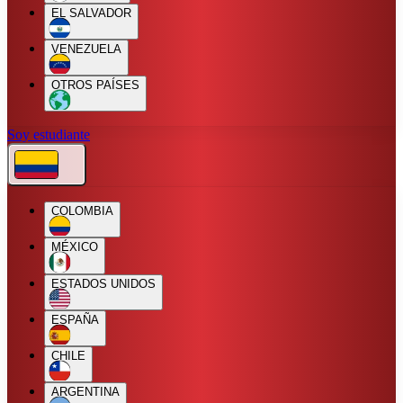
EL SALVADOR
VENEZUELA
OTROS PAÍSES
Soy estudiante
COLOMBIA
MÉXICO
ESTADOS UNIDOS
ESPAÑA
CHILE
ARGENTINA