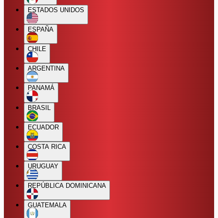
ESTADOS UNIDOS
ESPAÑA
CHILE
ARGENTINA
PANAMÁ
BRASIL
ECUADOR
COSTA RICA
URUGUAY
REPÚBLICA DOMINICANA
GUATEMALA