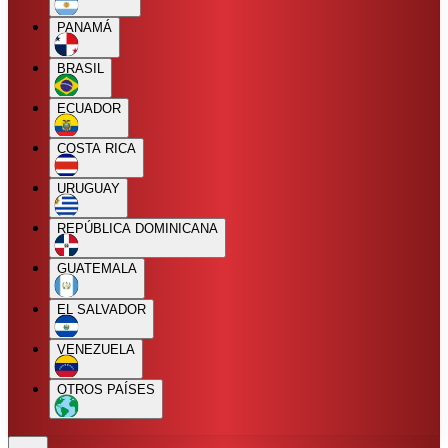
PANAMÁ
BRASIL
ECUADOR
COSTA RICA
URUGUAY
REPÚBLICA DOMINICANA
GUATEMALA
EL SALVADOR
VENEZUELA
OTROS PAÍSES