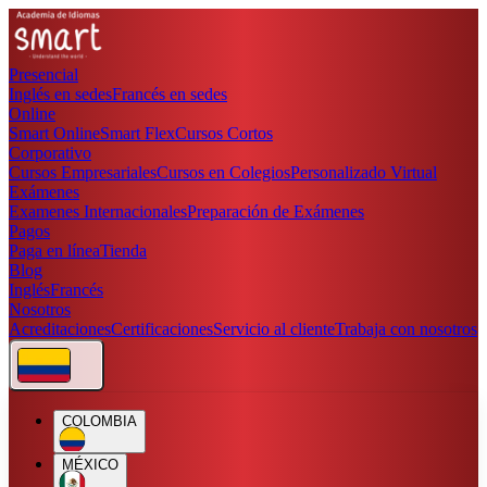
Presencial
Inglés en sedes
Francés en sedes
Online
Smart Online
Smart Flex
Cursos Cortos
Corporativo
Cursos Empresariales
Cursos en Colegios
Personalizado Virtual
Exámenes
Examenes Internacionales
Preparación de Exámenes
Pagos
Paga en línea
Tienda
Blog
Inglés
Francés
Nosotros
Acreditaciones
Certificaciones
Servicio al cliente
Trabaja con nosotros
COLOMBIA
MÉXICO