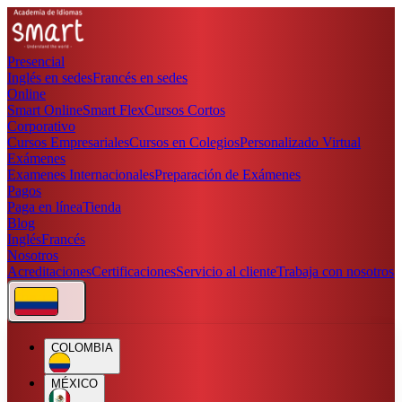
Presencial
Inglés en sedes
Francés en sedes
Online
Smart Online
Smart Flex
Cursos Cortos
Corporativo
Cursos Empresariales
Cursos en Colegios
Personalizado Virtual
Exámenes
Examenes Internacionales
Preparación de Exámenes
Pagos
Paga en línea
Tienda
Blog
Inglés
Francés
Nosotros
Acreditaciones
Certificaciones
Servicio al cliente
Trabaja con nosotros
COLOMBIA
MÉXICO