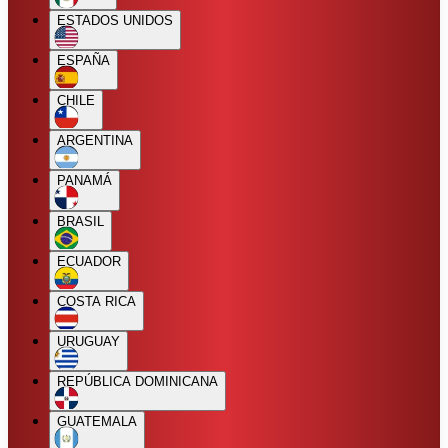
ESTADOS UNIDOS
ESPAÑA
CHILE
ARGENTINA
PANAMÁ
BRASIL
ECUADOR
COSTA RICA
URUGUAY
REPÚBLICA DOMINICANA
GUATEMALA