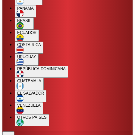
PANAMÁ
BRASIL
ECUADOR
COSTA RICA
URUGUAY
REPÚBLICA DOMINICANA
GUATEMALA
EL SALVADOR
VENEZUELA
OTROS PAÍSES