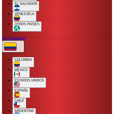
EL SALVADOR
VENEZUELA
OTROS PAÍSES
Soy estudiante
COLOMBIA
MÉXICO
ESTADOS UNIDOS
ESPAÑA
CHILE
ARGENTINA