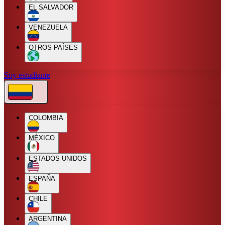
EL SALVADOR
VENEZUELA
OTROS PAÍSES
Soy estudiante
COLOMBIA
MÉXICO
ESTADOS UNIDOS
ESPAÑA
CHILE
ARGENTINA