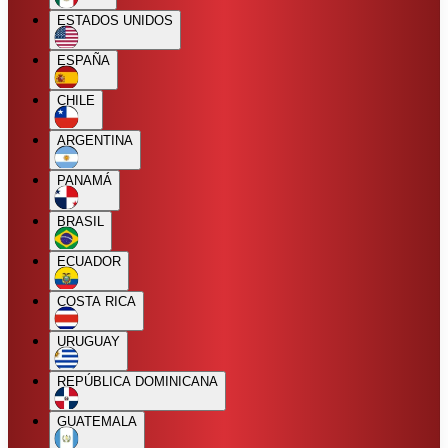
ESTADOS UNIDOS
ESPAÑA
CHILE
ARGENTINA
PANAMÁ
BRASIL
ECUADOR
COSTA RICA
URUGUAY
REPÚBLICA DOMINICANA
GUATEMALA