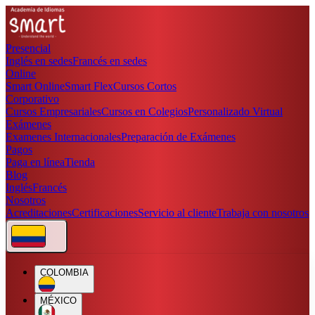
Presencial
Inglés en sedes
Francés en sedes
Online
Smart Online
Smart Flex
Cursos Cortos
Corporativo
Cursos Empresariales
Cursos en Colegios
Personalizado Virtual
Exámenes
Examenes Internacionales
Preparación de Exámenes
Pagos
Paga en línea
Tienda
Blog
Inglés
Francés
Nosotros
Acreditaciones
Certificaciones
Servicio al cliente
Trabaja con nosotros
COLOMBIA
MÉXICO