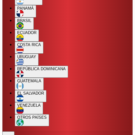
PANAMÁ
BRASIL
ECUADOR
COSTA RICA
URUGUAY
REPÚBLICA DOMINICANA
GUATEMALA
EL SALVADOR
VENEZUELA
OTROS PAÍSES