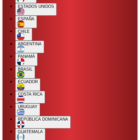
ESTADOS UNIDOS
ESPAÑA
CHILE
ARGENTINA
PANAMÁ
BRASIL
ECUADOR
COSTA RICA
URUGUAY
REPÚBLICA DOMINICANA
GUATEMALA