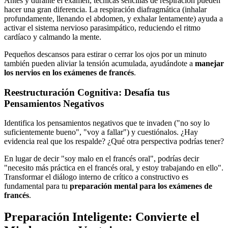
Antes y durante el examen, técnicas sencillas de respiración pueden
hacer una gran diferencia. La respiración diafragmática (inhalar
profundamente, llenando el abdomen, y exhalar lentamente) ayuda a
activar el sistema nervioso parasimpático, reduciendo el ritmo
cardíaco y calmando la mente.
Pequeños descansos para estirar o cerrar los ojos por un minuto
también pueden aliviar la tensión acumulada, ayudándote a
manejar
los nervios en los exámenes de francés
.
Reestructuración Cognitiva: Desafía tus
Pensamientos Negativos
Identifica los pensamientos negativos que te invaden ("no soy lo
suficientemente bueno", "voy a fallar") y cuestiónalos. ¿Hay
evidencia real que los respalde? ¿Qué otra perspectiva podrías tener?
En lugar de decir "soy malo en el francés oral", podrías decir
"necesito más práctica en el francés oral, y estoy trabajando en ello".
Transformar el diálogo interno de crítico a constructivo es
fundamental para tu
preparación mental para los exámenes de
francés
.
Preparación Inteligente: Convierte el