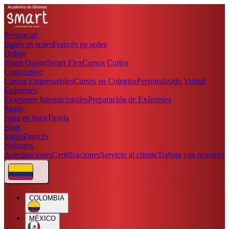
Presencial
Inglés en sedes
Francés en sedes
Online
Smart Online
Smart Flex
Cursos Cortos
Corporativo
Cursos Empresariales
Cursos en Colegios
Personalizado Virtual
Exámenes
Examenes Internacionales
Preparación de Exámenes
Pagos
Paga en línea
Tienda
Blog
Inglés
Francés
Nosotros
Acreditaciones
Certificaciones
Servicio al cliente
Trabaja con nosotros
COLOMBIA
MÉXICO