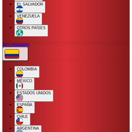
EL SALVADOR
VENEZUELA
OTROS PAÍSES
Soy estudiante
COLOMBIA
MÉXICO
ESTADOS UNIDOS
ESPAÑA
CHILE
ARGENTINA