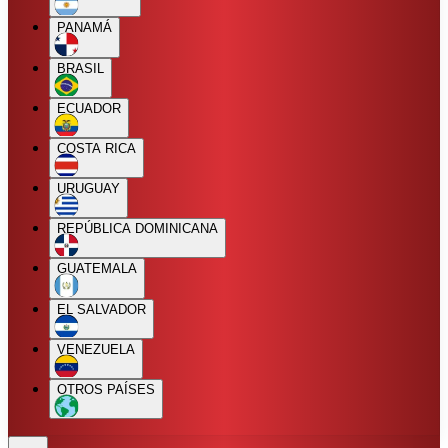
PANAMÁ
BRASIL
ECUADOR
COSTA RICA
URUGUAY
REPÚBLICA DOMINICANA
GUATEMALA
EL SALVADOR
VENEZUELA
OTROS PAÍSES