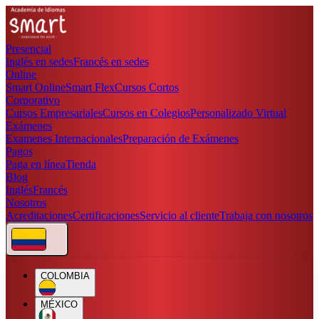
Presencial
Inglés en sedes
Francés en sedes
Online
Smart Online
Smart Flex
Cursos Cortos
Corporativo
Cursos Empresariales
Cursos en Colegios
Personalizado Virtual
Exámenes
Examenes Internacionales
Preparación de Exámenes
Pagos
Paga en línea
Tienda
Blog
Inglés
Francés
Nosotros
Acreditaciones
Certificaciones
Servicio al cliente
Trabaja con nosotros
COLOMBIA
MÉXICO