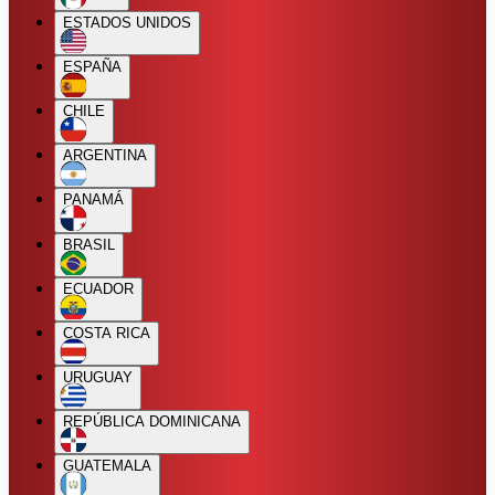
ESTADOS UNIDOS
ESPAÑA
CHILE
ARGENTINA
PANAMÁ
BRASIL
ECUADOR
COSTA RICA
URUGUAY
REPÚBLICA DOMINICANA
GUATEMALA